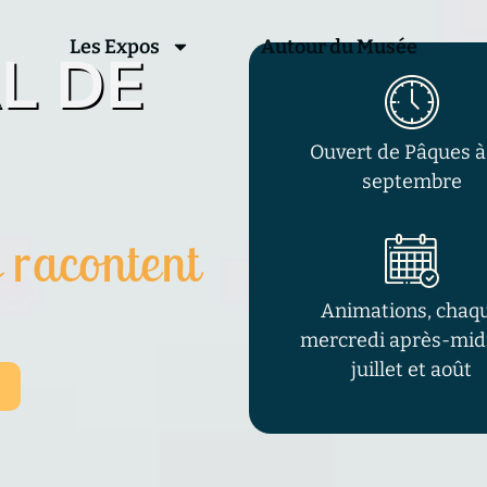
Les Expos
Autour du Musée
L DE
Ouvert de Pâques à 
septembre
 racontent
Animations, chaq
mercredi après-midi
juillet et août