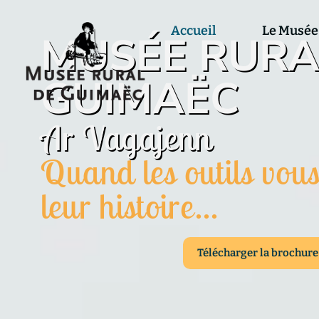
Accueil
Le Musée
MUSÉE RURA
GUIMAËC
Ar Vagajenn
Quand les outils vous
leur histoire...
Télécharger la brochure